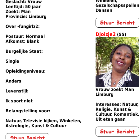
Winkelen,
Geslacht: Vrouw
Gezelschapsspellen
Leeftijd: 50 jaar
Dansen
Zoekt: Man
Provincie: Limburg
Over -fungirlz2:
Djoizje2
(55)
Postuur: Normaal
Afkomst: Blank
Burgelijke Staat:
Single
Opleidingsniveau:
Anders
Vrouw zoekt Man
Levenstijl:
Limburg
Ik sport niet
Interesses: Natuur,
Religie, Kunst &
Belangstelling voor:
Cultuur, Romantiek
Uit eten gaan
Natuur, Televisie kijken, Winkelen,
Astrologie, Kunst & Cultuur