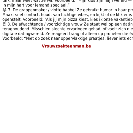
talk, maar weet wat ze wil. Voorbeeld: “Mijn kids zijn mijn wereld 
in mijn hart voor iemand speciaal.”
😂 7. De grappenmaker / vlotte babbel Ze gebruikt humor in haar pro
Maakt snel contact, houdt van luchtige vibes, en kijkt of de klik er is
openstelt. Voorbeeld: “Als jij mijn pizza kiest, kies ik onze vakanti
😌 8. De afwachtende / voorzichtige vrouw Ze staat wel op een datin
terughoudend. Misschien slechte ervaringen gehad, of voelt zich nie
digitale datingwereld. Ze reageert traag of alleen op profielen die 
Voorbeeld: “Niet op zoek naar oppervlakkige praatjes, liever iets ec
Vrouwzoekteenman.be