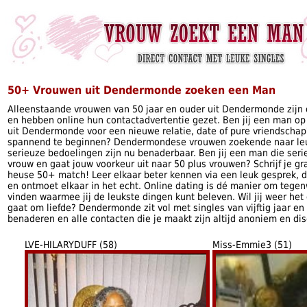
50+ Vrouwen uit Dendermonde zoeken een Man
Alleenstaande vrouwen van 50 jaar en ouder uit Dendermonde zijn
en hebben online hun contactadvertentie gezet. Ben jij een man o
uit Dendermonde voor een nieuwe relatie, date of pure vriendschap
spannend te beginnen? Dendermondese vrouwen zoekende naar le
serieuze bedoelingen zijn nu benaderbaar. Ben jij een man die seri
vrouw en gaat jouw voorkeur uit naar 50 plus vrouwen? Schrijf je gr
heuse 50+ match! Leer elkaar beter kennen via een leuk gesprek, d
en ontmoet elkaar in het echt. Online dating is dé manier om tege
vinden waarmee jij de leukste dingen kunt beleven. Wil jij weer het
gaat om liefde? Dendermonde zit vol met singles van vijftig jaar e
benaderen en alle contacten die je maakt zijn altijd anoniem en dis
LVE-HILARYDUFF (58)
Miss-Emmie3 (51)