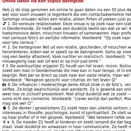
Online Daten via een 50plus datingsite
Heb jij de stap genomen om online te gaan daten via een 50 plus dat
wat voor soort vrouwen je tegenkomt die een contactadvertentie he
Sommige vrouwen willen een relatie, alleen flirten of zoeken juist p
💕 1. De serieuze relatiezoeker. Deze vrouw is op zoek naar een stab
in Dendermonde. Ze heeft vaak een duidelijk beeld van wat ze wil: 
toekomstvisie delen, misschien trouwen of samenwonen. Haar profie
met serieuze foto's en eerlijke informatie. Voorbeeld: “Op zoek naar
voor iets serieus.”
🌱 2. De herbeginner Net uit een relatie, gescheiden, of misschien 
heroriënteren, kijken wat er speelt op de datingmarkt. Soms op zoek
nog een beetje aftastend. Vaak nuchter en realistisch. Voorbeeld: “
nieuwsgierig naar wat (of wie) er op mijn pad komt.”
💃 3. De avontuurlijke vrijgezel Zij houdt van het leven, reizen, festiv
zoekt een man in Dendermonde die mee kan in haar tempo, of in elk
begrijpt. Niet per se direct op zoek naar een vaste relatie, maar we
Voorbeeld: “Reisgezel gezocht voor citytrips én het leven 😉”
📸 4. De influencer / modelachtige dame Altijd strak in de foto’s, ver
selfies. Ze krijgt waarschijnlijk veel aandacht. Ze is gewend aan o
weet hoe ze zichzelf presenteert. Niet altijd duidelijk wat ze zoekt
soms echt een connectie. Voorbeeld: “Liever eerlijk dan perfect. Ma
mag ook wel 😏”
🧠 5. De denker / gevoelsmens Zij zoekt meer dan uiterlijk vertoon
interesses in filosofie, psychologie, kunst of spiritualiteit. Ze stelt
op haar profiel of in het gesprek. Voorbeeld: “Wat betekent liefde vo
👩‍👧 6. De moeder Zij heeft al kinderen en zoekt iemand die dat beg
staat. Vaak duidelijk en volwassen in haar communicatie. Ze heeft nie