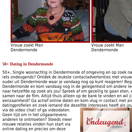
Vrouw zoekt Man
Vrouw zoekt Man
Dendermonde
Dendermonde
50+ Dating in Dendermonde
50+, Single woonachtig in Dendermonde of omgeving en op zoek naa
iets ondeugends? Ontdek de leukste contactadvertenties met vrouwen
ouder uit Dendermonde waar je vandaag nog op kunt reageren! Beg
Dendermonde en kom vandaag nog in de gelegenheid om andere led
naar hetzelfde op zoek als jou! Spreek af om gezellig te gaan eten,
samen naar de film. Altijd thuis alleen op de bank te vinden en wil j
eenzaamheid? Ga actief online daten en kom vlug in contact met an
datingprofielen en zoek iemand die dezelfde interesses heeft als jo
via de video chat!
of ga videodaten.
Geen tijd om in het uitgaanlevens
anderen te ontmoeten? Steeds meer
nieuwe relaties vinden hun start via
online dating en precies om deze