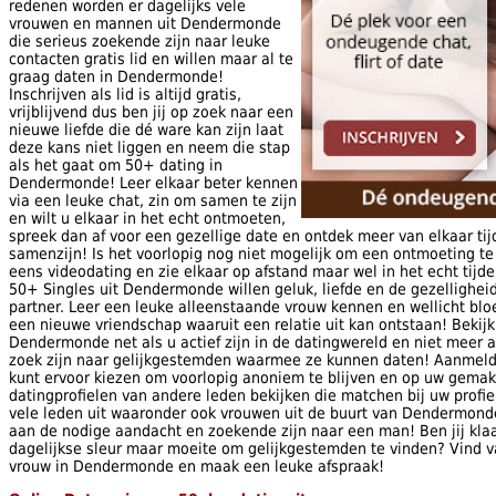
redenen worden er dagelijks vele
vrouwen en mannen uit Dendermonde
die serieus zoekende zijn naar leuke
contacten gratis lid en willen maar al te
graag daten in Dendermonde!
Inschrijven als lid is altijd gratis,
vrijblijvend dus ben jij op zoek naar een
nieuwe liefde die dé ware kan zijn laat
deze kans niet liggen en neem die stap
als het gaat om 50+ dating in
Dendermonde! Leer elkaar beter kennen
via een leuke chat, zin om samen te zijn
en wilt u elkaar in het echt ontmoeten,
spreek dan af voor een gezellige date en ontdek meer van elkaar tij
samenzijn! Is het voorlopig nog niet mogelijk om een ontmoeting te
eens videodating en zie elkaar op afstand maar wel in het echt tijd
50+ Singles uit Dendermonde willen geluk, liefde en de gezellighe
partner. Leer een leuke alleenstaande vrouw kennen en wellicht bloei
een nieuwe vriendschap waaruit een relatie uit kan ontstaan! Bekijk
Dendermonde net als u actief zijn in de datingwereld en niet meer al
zoek zijn naar gelijkgestemden waarmee ze kunnen daten! Aanmelden
kunt ervoor kiezen om voorlopig anoniem te blijven en op uw gema
datingprofielen van andere leden bekijken die matchen bij uw profie
vele leden uit waaronder ook vrouwen uit de buurt van Dendermond
aan de nodige aandacht en zoekende zijn naar een man! Ben jij kla
dagelijkse sleur maar moeite om gelijkgestemden te vinden? Vind
vrouw in Dendermonde en maak een leuke afspraak!