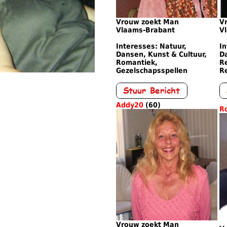
Vrouw zoekt Man
V
Vlaams-Brabant
V
Interesses: Natuur,
In
Dansen, Kunst & Cultuur,
Da
Romantiek,
Re
Gezelschapsspellen
Re
Addy20
(60)
R
Vrouw zoekt Man