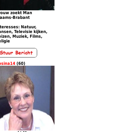
rouw zoekt Man
laams-Brabant
teresses: Natuur,
nsen, Televisie kijken,
izen, Muziek, Films,
ligie
osina14
(60)