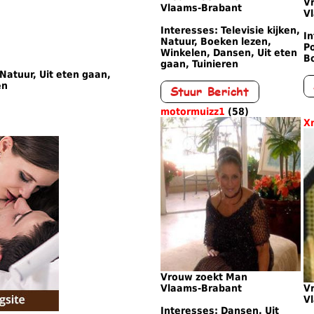
V
Vlaams-Brabant
V
Interesses: Televisie kijken,
In
Natuur, Boeken lezen,
Po
Winkelen, Dansen, Uit eten
B
gaan, Tuinieren
Natuur, Uit eten gaan,
en
motormuizz1
(58)
X
Vrouw zoekt Man
Vlaams-Brabant
V
V
Interesses: Dansen, Uit