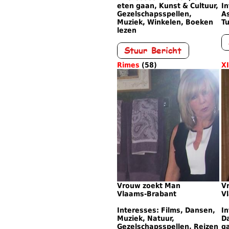
eten gaan, Kunst & Cultuur,
In
Gezelschapsspellen,
As
Muziek, Winkelen, Boeken
Tu
lezen
Rimes
(58)
X
Vrouw zoekt Man
V
Vlaams-Brabant
V
Interesses: Films, Dansen,
In
Muziek, Natuur,
Da
Gezelschapsspellen, Reizen
ga