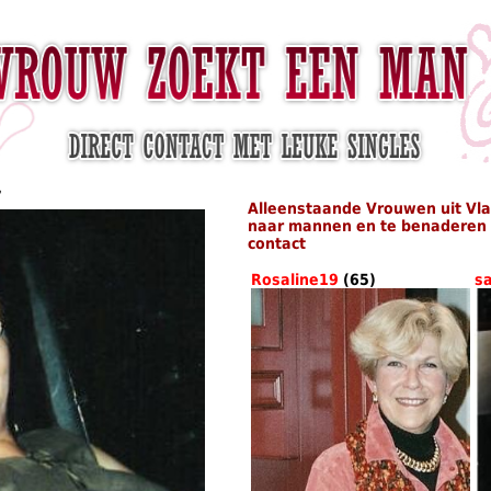
7
Alleenstaande Vrouwen uit Vl
naar mannen en te benaderen i
contact
Rosaline19
(65)
s