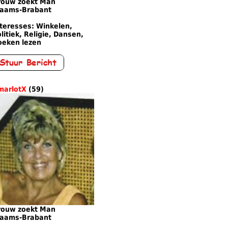
rouw zoekt Man
laams-Brabant
teresses: Winkelen,
litiek, Religie, Dansen,
oeken lezen
marlotX
(59)
rouw zoekt Man
laams-Brabant