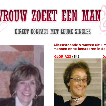
Alleenstaande Vrouwen uit Li
mannen en te benaderen in de 
GLORIA23
(64)
D