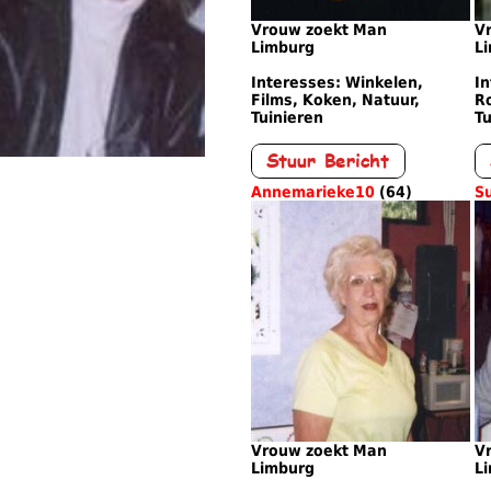
Vrouw zoekt Man
V
Limburg
L
Interesses: Winkelen,
In
Films, Koken, Natuur,
Ro
Tuinieren
Tu
Annemarieke10
(64)
S
Vrouw zoekt Man
V
Limburg
L