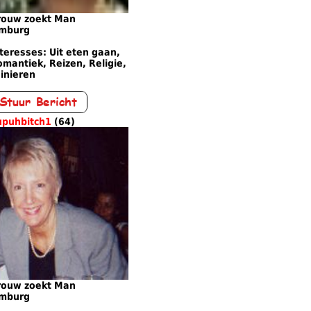
rouw zoekt Man
imburg
teresses: Uit eten gaan,
mantiek, Reizen, Religie,
inieren
upuhbitch1
(64)
rouw zoekt Man
imburg