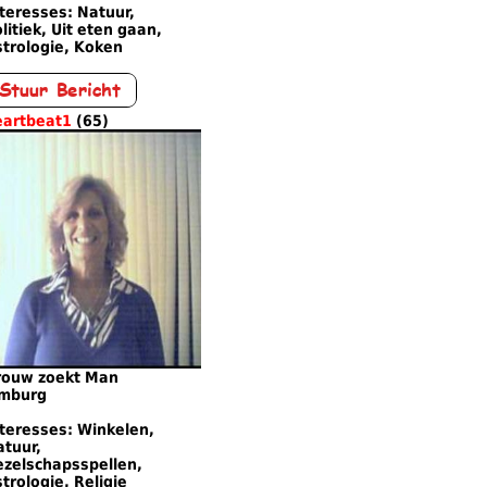
teresses: Natuur,
litiek, Uit eten gaan,
strologie, Koken
eartbeat1
(65)
rouw zoekt Man
imburg
teresses: Winkelen,
atuur,
ezelschapsspellen,
trologie, Religie