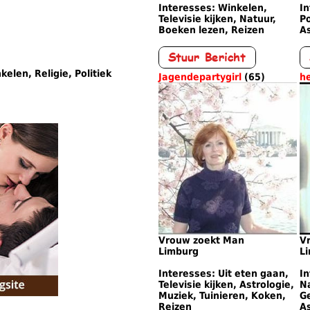
Interesses: Winkelen,
In
Televisie kijken, Natuur,
Po
Boeken lezen, Reizen
A
elen, Religie, Politiek
Jagendepartygirl
(65)
h
Vrouw zoekt Man
V
Limburg
L
Interesses: Uit eten gaan,
In
Televisie kijken, Astrologie,
N
Muziek, Tuinieren, Koken,
G
Reizen
As