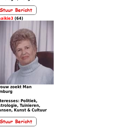
aaikie3
(64)
rouw zoekt Man
imburg
teresses: Politiek,
trologie, Tuinieren,
ansen, Kunst & Cultuur