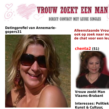
Datingprofiel van Annemarie-
Alleenstaande Vrou
gopers31
ook op zoek naar m
de chat voor een le
chenta2
(51)
Vrouw zoekt Man
Vlaams-Brabant
Interesses: Politiek
Kunst & Cultuur,