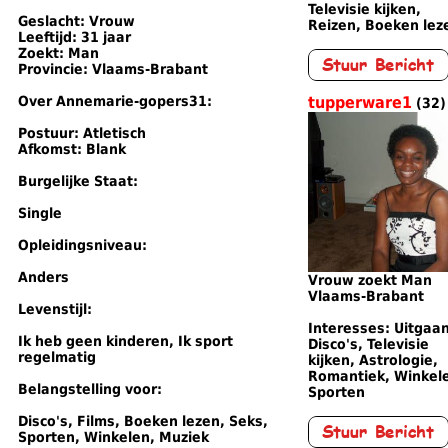
Televisie kijken,
Geslacht: Vrouw
Reizen, Boeken lez
Leeftijd: 31 jaar
Zoekt: Man
Provincie: Vlaams-Brabant
Over Annemarie-gopers31:
tupperware1
(32)
Postuur: Atletisch
Afkomst: Blank
Burgelijke Staat:
Single
Opleidingsniveau:
Anders
Vrouw zoekt Man
Vlaams-Brabant
Levenstijl:
Interesses: Uitgaan
Ik heb geen kinderen, Ik sport
Disco's, Televisie
regelmatig
kijken, Astrologie,
Romantiek, Winkel
Belangstelling voor:
Sporten
Disco's, Films, Boeken lezen, Seks,
Sporten, Winkelen, Muziek