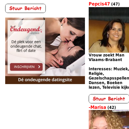
Pepcis47
(47)
Vrouw zoekt Man
Vlaams-Brabant
Interesses: Muziek
Religie,
Gezelschapsspellen
Dansen, Boeken
lezen, Televisie kij
-Marisa
(42)