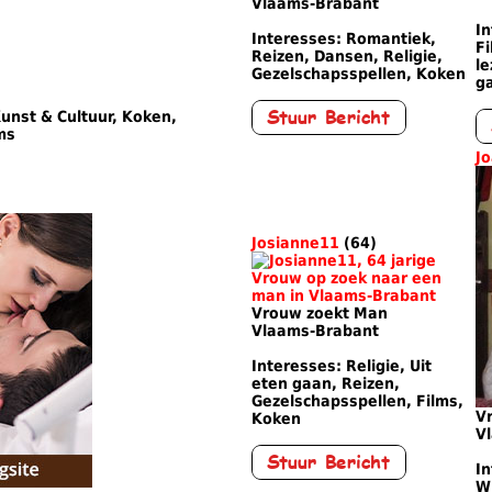
Vlaams-Brabant
I
Interesses: Romantiek,
Fi
Reizen, Dansen, Religie,
le
Gezelschapsspellen, Koken
g
unst & Cultuur, Koken,
lms
J
Josianne11
(64)
Vrouw zoekt Man
Vlaams-Brabant
Interesses: Religie, Uit
eten gaan, Reizen,
Gezelschapsspellen, Films,
V
Koken
V
I
Wi