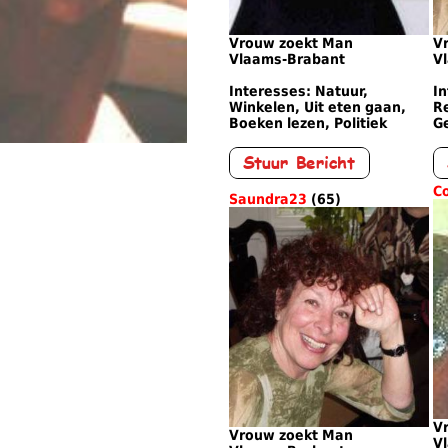
Vrouw zoekt Man
V
Vlaams-Brabant
V
Interesses: Natuur,
I
Winkelen, Uit eten gaan,
Re
Boeken lezen, Politiek
G
C
Saundra23
(65)
V
Vrouw zoekt Man
V