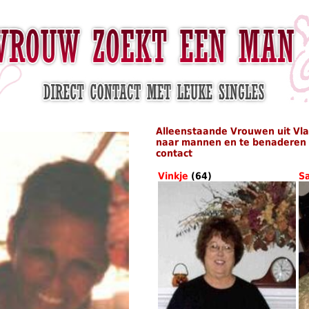
Alleenstaande Vrouwen uit Vl
naar mannen en te benaderen i
contact
Vinkje
(64)
S