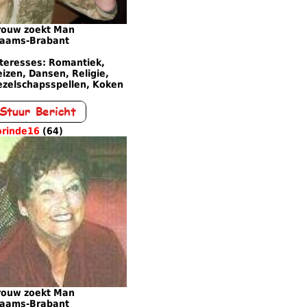
rouw zoekt Man
laams-Brabant
nteresses: Romantiek,
izen, Dansen, Religie,
ezelschapsspellen, Koken
orinde16
(64)
rouw zoekt Man
laams-Brabant