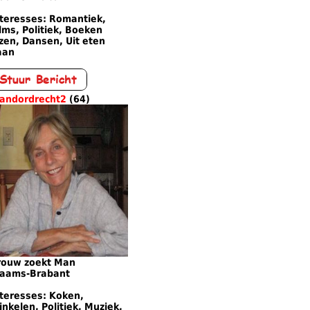
nteresses: Romantiek,
lms, Politiek, Boeken
zen, Dansen, Uit eten
aan
oandordrecht2
(64)
rouw zoekt Man
laams-Brabant
nteresses: Koken,
nkelen, Politiek, Muziek,