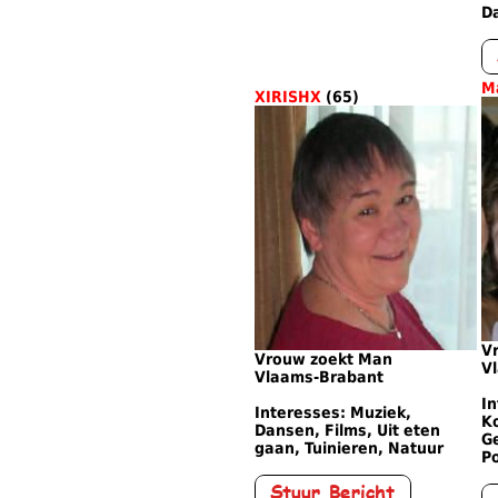
Da
M
XIRISHX
(65)
V
Vrouw zoekt Man
V
Vlaams-Brabant
In
Interesses: Muziek,
K
Dansen, Films, Uit eten
G
gaan, Tuinieren, Natuur
Po