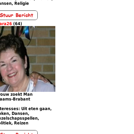
nsen, Religie
ara26
(64)
rouw zoekt Man
laams-Brabant
teresses: Uit eten gaan,
oken, Dansen,
ezelschapsspellen,
litiek, Reizen