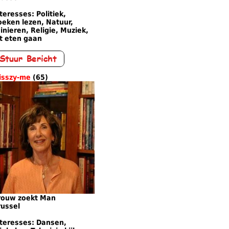
teresses: Politiek,
oeken lezen, Natuur,
inieren, Religie, Muziek,
t eten gaan
isszy-me
(65)
rouw zoekt Man
russel
nteresses: Dansen,