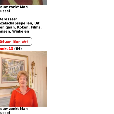
rouw zoekt Man
russel
teresses:
zelschapsspellen, Uit
en gaan, Koken, Films,
ansen, Winkelen
ineke13
(64)
rouw zoekt Man
russel