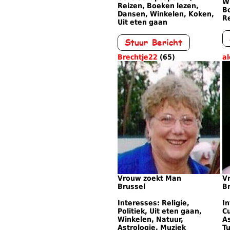
Wi
Reizen, Boeken lezen,
Bo
Dansen, Winkelen, Koken,
R
Uit eten gaan
Brechtje22
(65)
a
Vrouw zoekt Man
V
Brussel
B
Interesses: Religie,
I
Politiek, Uit eten gaan,
Cu
Winkelen, Natuur,
As
Astrologie, Muziek
Tu