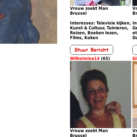
Vrouw zoekt Man
V
Brussel
B
Interesses: Televisie kijken,
In
Kunst & Cultuur, Tuinieren,
Ge
Reizen, Boeken lezen,
et
Films, Koken
D
Wilhelmina14
(65)
G
Vrouw zoekt Man
V
Brussel
B