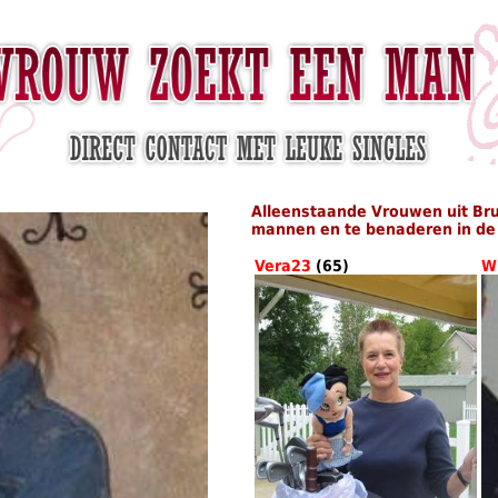
Alleenstaande Vrouwen uit Bru
mannen en te benaderen in de 
Vera23
(65)
W