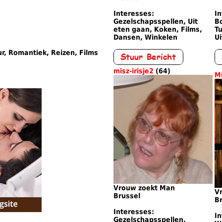
Interesses:
In
Gezelschapsspellen, Uit
B
eten gaan, Koken, Films,
Tu
Dansen, Winkelen
Ui
r, Romantiek, Reizen, Films
misz-irisje2
(64)
M
Vrouw zoekt Man
V
Brussel
B
Interesses:
I
Gezelschapsspellen,