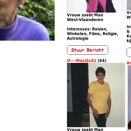
V
Vrouw zoekt Man
W
West-Vlaanderen
In
Interesses: Reizen,
& 
Winkelen, Films, Religie,
Ko
Astrologie
ki
O----MeLiSsA1
(64)
A
Vrouw zoekt Man