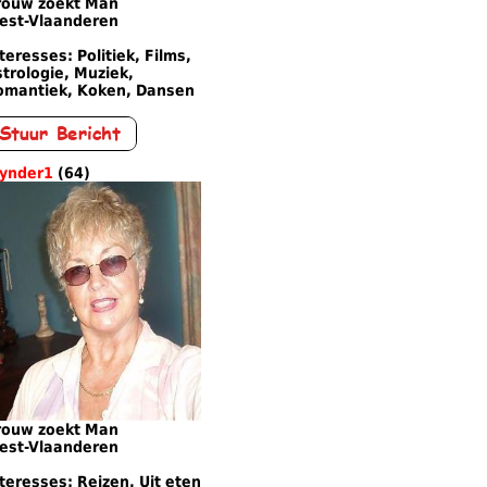
rouw zoekt Man
est-Vlaanderen
teresses: Politiek, Films,
trologie, Muziek,
omantiek, Koken, Dansen
lynder1
(64)
rouw zoekt Man
est-Vlaanderen
teresses: Reizen, Uit eten