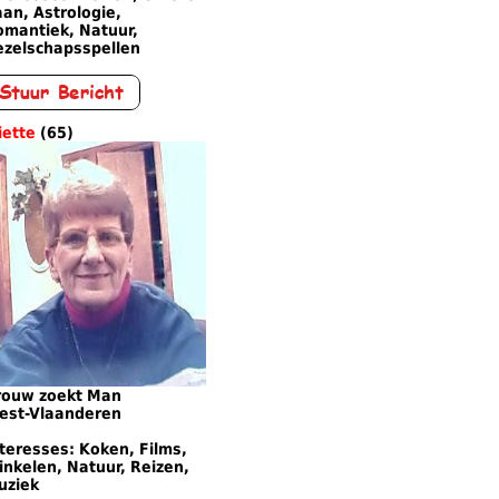
an, Astrologie,
omantiek, Natuur,
ezelschapsspellen
iette
(65)
rouw zoekt Man
est-Vlaanderen
teresses: Koken, Films,
nkelen, Natuur, Reizen,
uziek