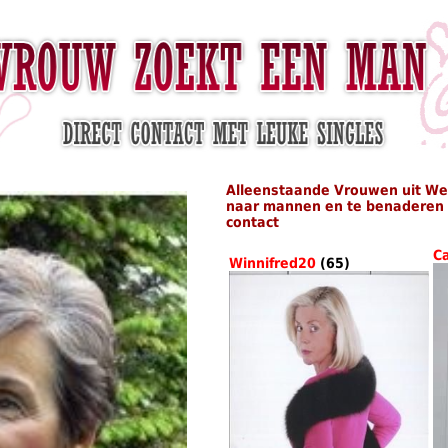
Alleenstaande Vrouwen uit We
naar mannen en te benaderen i
contact
C
Winnifred20
(65)