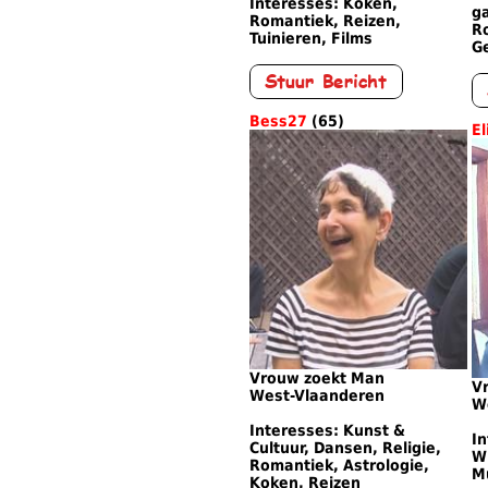
Interesses: Koken,
ga
Romantiek, Reizen,
R
Tuinieren, Films
G
Bess27
(65)
El
Vrouw zoekt Man
V
West-Vlaanderen
W
Interesses: Kunst &
In
Cultuur, Dansen, Religie,
Wi
Romantiek, Astrologie,
M
Koken, Reizen