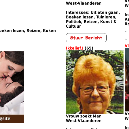
V
West-Vlaanderen
W
Interesses: Uit eten gaan,
In
Boeken lezen, Tuinieren,
As
Politiek, Reizen, Kunst &
R
Cultuur
Boeken lezen, Reizen, Koken
V
Ikkelief1
(65)
V
Vrouw zoekt Man
W
West-Vlaanderen
In