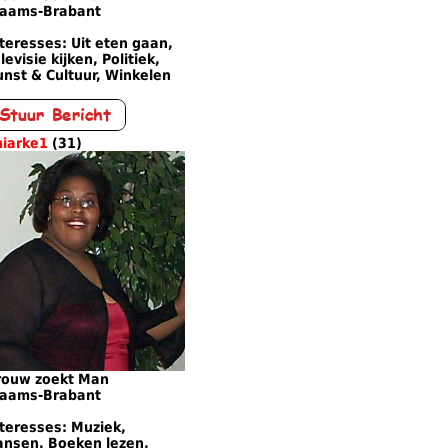
laams-Brabant
teresses: Uit eten gaan,
levisie kijken, Politiek,
nst & Cultuur, Winkelen
hiarke1
(31)
rouw zoekt Man
laams-Brabant
teresses: Muziek,
ansen, Boeken lezen,