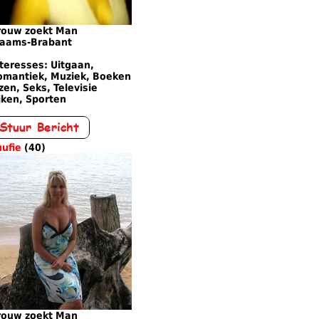
rouw zoekt Man
laams-Brabant
teresses: Uitgaan,
omantiek, Muziek, Boeken
zen, Seks, Televisie
jken, Sporten
ufie
(40)
rouw zoekt Man