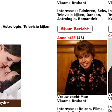
Vlaams-Brabant
V
Interesses: Tuinieren, Seks,
In
Televisie kijken, Dansen,
Te
Astrologie, Romantiek
Ku
 Astrologie, Televisie kijken
C
Annelot23
(48)
V
Vrouw zoekt Man
V
Vlaams-Brabant
In
Interesses: Reizen, Films,
D