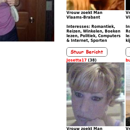
Vrouw zoekt Man
V
Vlaams-Brabant
V
Interesses: Romantiek,
In
Reizen, Winkelen, Boeken
R
lezen, Politiek, Computers
le
& Internet, Sporten
ki
Josetta17
(38)
bu
Vrouw zoekt Man
V