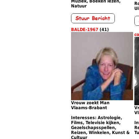
Muziek, Boeken lezen,
Ro
Natuur
U
BALDE-1967
(41)
co
Vrouw zoekt Man
Vlaams-Brabant
V
V
Interesses: Astrologie,
Films, Televisie kijken,
In
Gezelschapsspellen,
Re
Reizen, Winkelen, Kunst &
Tu
Cultuur