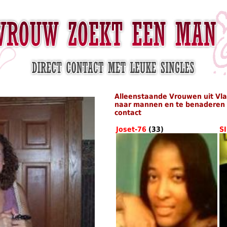
Alleenstaande Vrouwen uit Vl
naar mannen en te benaderen i
contact
Joset-76
(33)
S