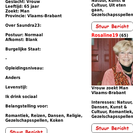
Natuur, Kunst &
Geslacht: Vrouw
Cultuur, Uit eten
Leeftijd: 65 jaar
gaan,
Zoekt: Man
Gezelschapsspelle
Provincie: Vlaams-Brabant
Over Saundra23:
Postuur: Normaal
Rosaline19
(65)
Afkomst: Blank
Burgelijke Staat:
-
Opleidingsniveau:
Anders
Levenstijl:
Vrouw zoekt Man
Vlaams-Brabant
Ik drink sociaal
Interesses: Natuur,
Belangstelling voor:
Dansen, Kunst &
Cultuur, Romantiek
Romantiek, Reizen, Dansen, Religie,
Gezelschapsspelle
Gezelschapsspellen, Koken