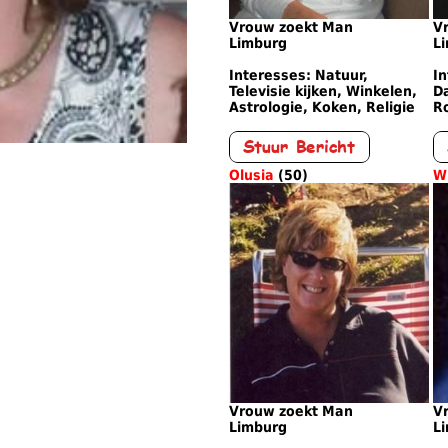
Vrouw zoekt Man
V
Limburg
L
Interesses: Natuur,
In
Televisie kijken, Winkelen,
Da
Astrologie, Koken, Religie
R
Olusia
(50)
W
Vrouw zoekt Man
V
Limburg
L