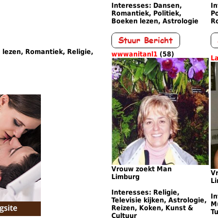
Interesses: Dansen,
In
Romantiek, Politiek,
Po
Boeken lezen, Astrologie
R
 lezen, Romantiek, Religie,
wwwanitanl1
(58)
L
Vrouw zoekt Man
V
Limburg
L
Interesses: Religie,
In
Televisie kijken, Astrologie,
Mu
Reizen, Koken, Kunst &
Tu
Cultuur