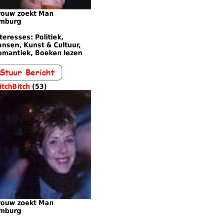
rouw zoekt Man
imburg
teresses: Politiek,
nsen, Kunst & Cultuur,
omantiek, Boeken lezen
itchBitch
(53)
rouw zoekt Man
imburg