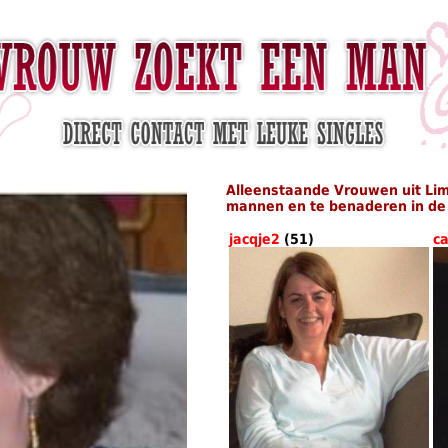
Alleenstaande Vrouwen uit Li
mannen en te benaderen in de 
jacqje2
(51)
c