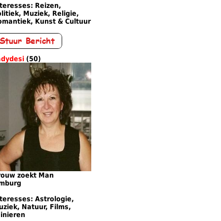
teresses: Reizen,
litiek, Muziek, Religie,
omantiek, Kunst & Cultuur
adydesi
(50)
rouw zoekt Man
imburg
teresses: Astrologie,
ziek, Natuur, Films,
inieren