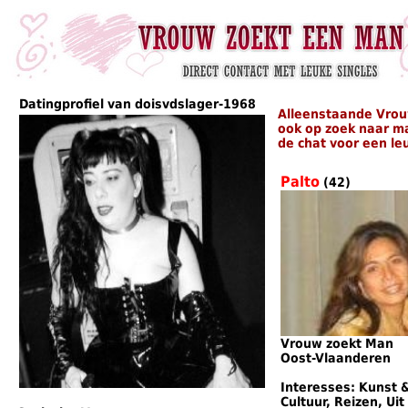
Datingprofiel van doisvdslager-1968
Alleenstaande Vrou
ook op zoek naar m
de chat voor een le
Palto
(42)
Vrouw zoekt Man
Oost-Vlaanderen
Interesses: Kunst 
Cultuur, Reizen, Uit