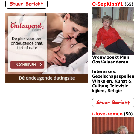
O-SepKippY1
(65)
Vrouw zoekt Man
Oost-Vlaanderen
Interesses:
Gezelschapsspellen
Winkelen, Kunst &
Cultuur, Televisie
kijken, Religie
i-love-remco
(50)