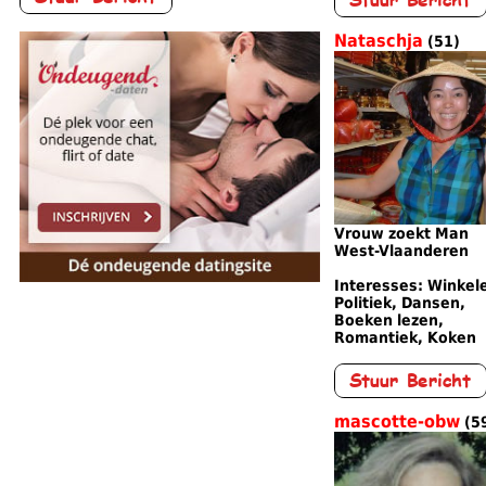
Nataschja
(51)
Vrouw zoekt Man
West-Vlaanderen
Interesses: Winkel
Politiek, Dansen,
Boeken lezen,
Romantiek, Koken
mascotte-obw
(5