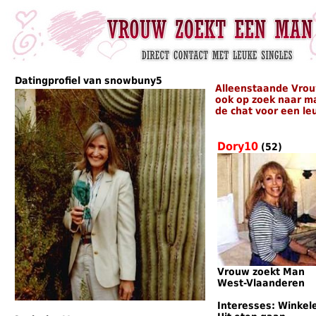
Datingprofiel van snowbuny5
Alleenstaande Vrou
ook op zoek naar m
de chat voor een le
Dory10
(52)
Vrouw zoekt Man
West-Vlaanderen
Interesses: Winkel