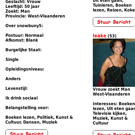
Uit eten gaan,
Geslacht: Vrouw
Tuinieren, Boeken
Leeftijd: 50 jaar
lezen, Reizen, Kok
Zoekt: Man
Provincie: West-Vlaanderen
Over snowbuny5:
Postuur: Normaal
leake
(53)
Afkomst: Blank
Burgelijke Staat:
Single
Opleidingsniveau:
Anders
Levenstijl:
Vrouw zoekt Man
West-Vlaanderen
Ik drink sociaal
Interesses: Boeken
Belangstelling voor:
lezen, Uit eten gaa
Televisie kijken,
Boeken lezen, Politiek, Kunst &
Muziek, Kunst &
Cultuur, Dansen, Muziek
Cultuur