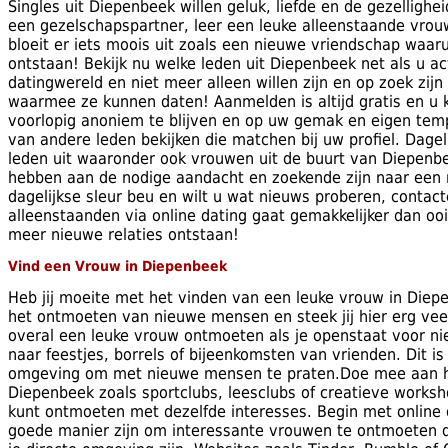
Singles uit Diepenbeek willen geluk, liefde en de gezelligh
een gezelschapspartner, leer een leuke alleenstaande vrou
bloeit er iets moois uit zoals een nieuwe vriendschap waarui
ontstaan! Bekijk nu welke leden uit Diepenbeek net als u act
datingwereld en niet meer alleen willen zijn en op zoek zij
waarmee ze kunnen daten! Aanmelden is altijd gratis en u 
voorlopig anoniem te blijven en op uw gemak en eigen temp
van andere leden bekijken die matchen bij uw profiel. Dagel
leden uit waaronder ook vrouwen uit de buurt van Diepenb
hebben aan de nodige aandacht en zoekende zijn naar een
dagelijkse sleur beu en wilt u wat nieuws proberen, conta
alleenstaanden via online dating gaat gemakkelijker dan oo
meer nieuwe relaties ontstaan!
Vind een Vrouw in Diepenbeek
Heb jij moeite met het vinden van een leuke vrouw in Die
het ontmoeten van nieuwe mensen en steek jij hier erg veel 
overal een leuke vrouw ontmoeten als je openstaat voor n
naar feestjes, borrels of bijeenkomsten van vrienden. Dit 
omgeving om met nieuwe mensen te praten.Doe mee aan 
Diepenbeek zoals sportclubs, leesclubs of creatieve works
kunt ontmoeten met dezelfde interesses. Begin met online d
goede manier zijn om interessante vrouwen te ontmoeten di