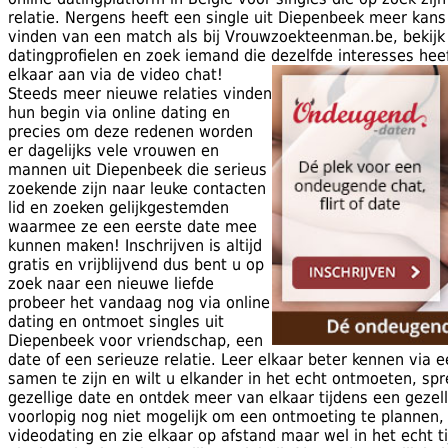
relatie. Nergens heeft een single uit Diepenbeek meer kans 
vinden van een match als bij Vrouwzoekteenman.be, bekijk
datingprofielen en zoek iemand die dezelfde interesses heef
elkaar aan via de video chat!
Steeds meer nieuwe relaties vinden
hun begin via online dating en
precies om deze redenen worden
er dagelijks vele vrouwen en
mannen uit Diepenbeek die serieus
zoekende zijn naar leuke contacten
lid en zoeken gelijkgestemden
waarmee ze een eerste date mee
kunnen maken! Inschrijven is altijd
gratis en vrijblijvend dus bent u op
zoek naar een nieuwe liefde
probeer het vandaag nog via online
dating en ontmoet singles uit
Diepenbeek voor vriendschap, een
date of een serieuze relatie. Leer elkaar beter kennen via e
samen te zijn en wilt u elkander in het echt ontmoeten, sp
gezellige date en ontdek meer van elkaar tijdens een gezell
voorlopig nog niet mogelijk om een ontmoeting te plannen,
videodating en zie elkaar op afstand maar wel in het echt t