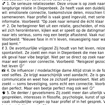
💕 1. De serieuze relatiezoeker. Deze vrouw is op zoek naar
langdurige relatie in Diepenbeek. Ze heeft vaak een duideli
wil: emotionele connectie, toekomstvisie delen, misschien 
samenwonen. Haar profiel is vaak goed ingevuld, met serieu
informatie. Voorbeeld: “Op zoek naar iemand die écht klaar i
🌱 2. De herbeginner Net uit een relatie, gescheiden, of m
wil zich heroriënteren, kijken wat er speelt op de datingma
naar iets serieus, soms nog een beetje aftastend. Vaak nuch
Voorbeeld: “Nieuwe fase in m’n leven, nieuwsgierig naar wat
pad komt.”
💃 3. De avontuurlijke vrijgezel Zij houdt van het leven, reize
spontaniteit. Ze zoekt een man in Diepenbeek die mee kan 
elk geval haar vibe begrijpt. Niet per se direct op zoek naar
maar wel open voor connectie. Voorbeeld: “Reisgezel gezoch
het leven 😉”
📸 4. De influencer / modelachtige dame Altijd strak in de fo
veel selfies. Ze krijgt waarschijnlijk veel aandacht. Ze is g
communicatie en weet hoe ze zichzelf presenteert. Niet altij
zoekt — soms bevestiging, soms echt een connectie. Voorbee
dan perfect. Maar een beetje perfect mag ook wel 😏”
🧠 5. De denker / gevoelsmens Zij zoekt meer dan uiterlijk
gesprekken, interesses in filosofie, psychologie, kunst of spir
vaak inhoudelijke vragen op haar profiel of in het gesprek.