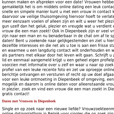
kunnen maken en afspreken voor een date! Vrouwen hebbe
gemakkelijk het is om middels online dating een leuk conta
snelle en simpele manier kunt u met een vrouw in contact
daarvoor uw veilige thuisomgeving hiervoor hoeft te verlaten
meer eenzaam voelen of alleen zijn en wilt u weer het plezi
gun uzelf dan het geluk, plezier en vreugde wat u verdient 
vrouw die een man zoekt! Ook in Diepenbeek zijn er veel v
zijn naar een man en nu benaderbaar in de chat om af te 
daten! Bent u zoekende naar gelijkgestemden en ziet u hi
dezelfde interesses en die net als u toe is aan een frisse st
en waarmee u een langdurig contact wilt onderhouden en we
als partners met elkaar door het leven wilt gaan. Schrijft u 
lid en eenmaal aangemeld krijgt u een geheel eigen profielp
voorzien met informatie over u zelf en waar u naar op zoek
profiel van een leuke recente foto en zet uw oproepje online
berichtje ontvangen en versturen of recht op uw doel afgaa
voor een leuke ontmoeting in Diepenbeek of omgeving, eenma
mogelijk en daarom is online daten voor alleenstaande vro
in plezier, zoek en vind een vrouw die een man zoekt in D
gratis contact!
Daten met Vrouwen in Diepenbeek
Single en op zoek naar een nieuwe liefde? Vrouwzoekteenm
online datingplatform in België voor singles die op zoek zij