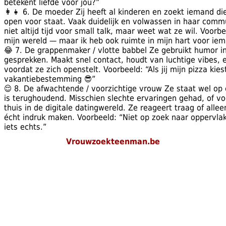
betekent liefde voor jou?”
👩‍👧 6. De moeder Zij heeft al kinderen en zoekt iemand die
open voor staat. Vaak duidelijk en volwassen in haar commu
niet altijd tijd voor small talk, maar weet wat ze wil. Voorbee
mijn wereld — maar ik heb ook ruimte in mijn hart voor iem
😂 7. De grappenmaker / vlotte babbel Ze gebruikt humor in 
gesprekken. Maakt snel contact, houdt van luchtige vibes, en 
voordat ze zich openstelt. Voorbeeld: “Als jij mijn pizza kies
vakantiebestemming 😎”
😌 8. De afwachtende / voorzichtige vrouw Ze staat wel op 
is terughoudend. Misschien slechte ervaringen gehad, of vo
thuis in de digitale datingwereld. Ze reageert traag of allee
écht indruk maken. Voorbeeld: “Niet op zoek naar oppervlakk
iets echts.”
Vrouwzoekteenman.be