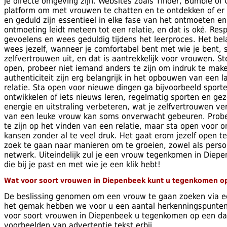
je directe omgeving zijn. Websites zoals Tinder, Bumble of
platform om met vrouwen te chatten en te ontdekken of er e
en geduld zijn essentieel in elke fase van het ontmoeten en
ontmoeting leidt meteen tot een relatie, en dat is oké. Re
gevoelens en wees geduldig tijdens het leerproces. Het belan
wees jezelf, wanneer je comfortabel bent met wie je bent, s
zelfvertrouwen uit, en dat is aantrekkelijk voor vrouwen. St
open, probeer niet iemand anders te zijn om indruk te maken
authenticiteit zijn erg belangrijk in het opbouwen van een 
relatie. Sta open voor nieuwe dingen ga bijvoorbeeld sport
ontwikkelen of iets nieuws leren, regelmatig sporten en ge
energie en uitstraling verbeteren, wat je zelfvertrouwen ve
van een leuke vrouw kan soms onverwacht gebeuren. Probee
te zijn op het vinden van een relatie, maar sta open voor 
kansen zonder al te veel druk. Het gaat erom jezelf open te 
zoek te gaan naar manieren om te groeien, zowel als persoo
netwerk. Uiteindelijk zul je een vrouw tegenkomen in Diep
die bij je past en met wie je een klik hebt!
Wat voor soort vrouwen in Diepenbeek kunt u tegenkomen o
De beslissing genomen om een vrouw te gaan zoeken via ee
het gemak hebben we voor u een aantal herkenningspunte
voor soort vrouwen in Diepenbeek u tegenkomen op een da
voorbeelden van advertentie tekst erbij.