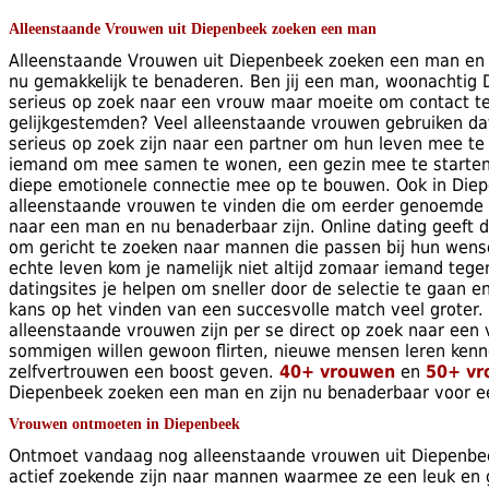
Alleenstaande Vrouwen uit Diepenbeek zoeken een man
Alleenstaande Vrouwen uit Diepenbeek zoeken een man en z
nu gemakkelijk te benaderen. Ben jij een man, woonachtig
serieus op zoek naar een vrouw maar moeite om contact t
gelijkgestemden? Veel alleenstaande vrouwen gebruiken da
serieus op zoek zijn naar een partner om hun leven mee te
iemand om mee samen te wonen, een gezin mee te starten
diepe emotionele connectie mee op te bouwen. Ook in Diep
alleenstaande vrouwen te vinden die om eerder genoemde 
naar een man en nu benaderbaar zijn. Online dating geeft
om gericht te zoeken naar mannen die passen bij hun wens
echte leven kom je namelijk niet altijd zomaar iemand tegen d
datingsites je helpen om sneller door de selectie te gaan e
kans op het vinden van een succesvolle match veel groter. 
alleenstaande vrouwen zijn per se direct op zoek naar een v
sommigen willen gewoon flirten, nieuwe mensen leren kenn
zelfvertrouwen een boost geven.
40+ vrouwen
en
50+ vr
Diepenbeek zoeken een man en zijn nu benaderbaar voor e
Vrouwen ontmoeten in Diepenbeek
Ontmoet vandaag nog alleenstaande vrouwen uit Diepenbee
actief zoekende zijn naar mannen waarmee ze een leuk en 