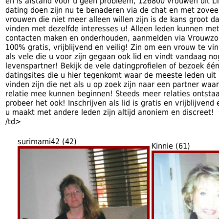
en is afstand voor u geen probleem, 126800 vrouwen uit Li
dating doen zijn nu te benaderen via de chat en met zove
vrouwen die niet meer alleen willen zijn is de kans groot da
vinden met dezelfde interesses u! Alleen leden kunnen met
contacten maken en onderhouden, aanmelden via Vrouwzo
100% gratis, vrijblijvend en veilig! Zin om een vrouw te vi
als vele die u voor zijn gegaan ook lid en vindt vandaag n
levenspartner! Bekijk de vele datingprofielen of bezoek één
datingsites die u hier tegenkomt waar de meeste leden uit
vinden zijn die net als u op zoek zijn naar een partner w
relatie mee kunnen beginnen! Steeds meer relaties ontstaa
probeer het ook! Inschrijven als lid is gratis en vrijblijvend
u maakt met andere leden zijn altijd anoniem en discreet!
/td>
surimami42 (42)
Kinnie (61)