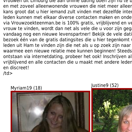
vrouwen uit Limburg die aan online dating doen zijn nu te 
en met zoveel alleenwonende vrouwen die niet meer alleen w
kans groot dat u hier iemand zult vinden met dezelfde inte
leden kunnen met elkaar diverse contacten maken en ond
via Vrouwzoekteenman.be is 100% gratis, vrijblijvend en ve
vrouw te vinden, wordt dan net als vele die u voor zijn geg
vandaag nog een nieuwe levenspartner! Bekijk de vele dati
bezoek één van de gratis datingsites die u hier tegenkom
leden uit Ham te vinden zijn die net als u op zoek zijn naar
waarmee een nieuwe relatie mee kunnen beginnen! Steeds 
ontstaan via internetdating, probeer het ook! Inschrijven als
vrijblijvend en alle contacten die u maakt met andere leden
en discreet!
/td>
Justine9 (52)
Myriam19 (18)