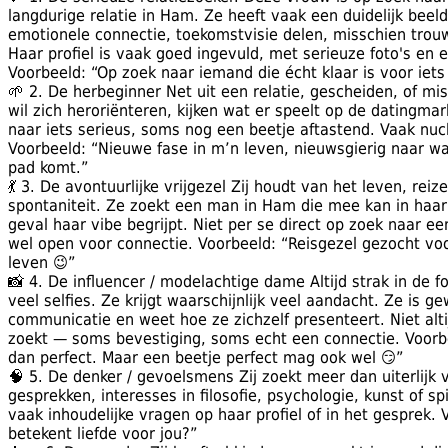
langdurige relatie in Ham. Ze heeft vaak een duidelijk beeld
emotionele connectie, toekomstvisie delen, misschien tro
Haar profiel is vaak goed ingevuld, met serieuze foto's en ee
Voorbeeld: “Op zoek naar iemand die écht klaar is voor iets
🌱 2. De herbeginner Net uit een relatie, gescheiden, of m
wil zich heroriënteren, kijken wat er speelt op de datingma
naar iets serieus, soms nog een beetje aftastend. Vaak nuch
Voorbeeld: “Nieuwe fase in m’n leven, nieuwsgierig naar wat
pad komt.”
💃 3. De avontuurlijke vrijgezel Zij houdt van het leven, reize
spontaniteit. Ze zoekt een man in Ham die mee kan in haar 
geval haar vibe begrijpt. Niet per se direct op zoek naar ee
wel open voor connectie. Voorbeeld: “Reisgezel gezocht voo
leven 😉”
📸 4. De influencer / modelachtige dame Altijd strak in de fo
veel selfies. Ze krijgt waarschijnlijk veel aandacht. Ze is g
communicatie en weet hoe ze zichzelf presenteert. Niet altij
zoekt — soms bevestiging, soms echt een connectie. Voorbee
dan perfect. Maar een beetje perfect mag ook wel 😏”
🧠 5. De denker / gevoelsmens Zij zoekt meer dan uiterlijk
gesprekken, interesses in filosofie, psychologie, kunst of spir
vaak inhoudelijke vragen op haar profiel of in het gesprek.
betekent liefde voor jou?”