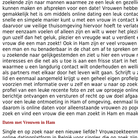
zoekende zijn naar mannen waarmee ze een leuk en gezell
kunnen maken en afspreken voor een date! Vrouwen hebbe
gemakkelijk het is om middels online dating een leuk conta
snelle en simpele manier kunt u met een vrouw in contact
daarvoor uw veilige thuisomgeving hiervoor hoeft te verlaten
meer eenzaam voelen of alleen zijn en wilt u weer het plezi
gun uzelf dan het geluk, plezier en vreugde wat u verdient 
vrouw die een man zoekt! Ook in Ham zijn er veel vrouwen 
een man en nu benaderbaar in de chat om af te spreken o
u zoekende naar gelijkgestemden en ziet u hier een vrouw 
interesses en die net als u toe is aan een frisse start in het
waarmee u een langdurig contact wilt onderhouden en welli
als partners met elkaar door het leven wilt gaan. Schrijft u 
lid en eenmaal aangemeld krijgt u een geheel eigen profielp
voorzien met informatie over u zelf en waar u naar op zoek
profiel van een leuke recente foto en zet uw oproepje online
berichtje ontvangen en versturen of recht op uw doel afgaa
voor een leuke ontmoeting in Ham of omgeving, eenmaal lid 
daarom is online daten voor alleenstaande vrouwen zo popula
zoek en vind een vrouw die een man zoekt in Ham en maak 
Daten met Vrouwen in Ham
Single en op zoek naar een nieuwe liefde? Vrouwzoekteenm
online datingplatform in België voor singles die op zoek zij