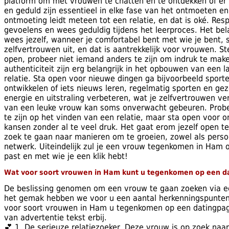
platform om met vrouwen te chatten en te ontdekken of er e
en geduld zijn essentieel in elke fase van het ontmoeten en
ontmoeting leidt meteen tot een relatie, en dat is oké. Re
gevoelens en wees geduldig tijdens het leerproces. Het belan
wees jezelf, wanneer je comfortabel bent met wie je bent, s
zelfvertrouwen uit, en dat is aantrekkelijk voor vrouwen. St
open, probeer niet iemand anders te zijn om indruk te maken
authenticiteit zijn erg belangrijk in het opbouwen van een 
relatie. Sta open voor nieuwe dingen ga bijvoorbeeld sport
ontwikkelen of iets nieuws leren, regelmatig sporten en ge
energie en uitstraling verbeteren, wat je zelfvertrouwen ve
van een leuke vrouw kan soms onverwacht gebeuren. Probee
te zijn op het vinden van een relatie, maar sta open voor 
kansen zonder al te veel druk. Het gaat erom jezelf open te 
zoek te gaan naar manieren om te groeien, zowel als persoo
netwerk. Uiteindelijk zul je een vrouw tegenkomen in Ham o
past en met wie je een klik hebt!
Wat voor soort vrouwen in Ham kunt u tegenkomen op een d
De beslissing genomen om een vrouw te gaan zoeken via ee
het gemak hebben we voor u een aantal herkenningspunte
voor soort vrouwen in Ham u tegenkomen op een datingpa
van advertentie tekst erbij.
💕 1. De serieuze relatiezoeker. Deze vrouw is op zoek naar