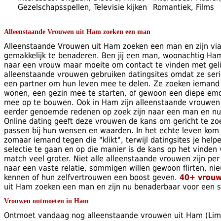
Gezelschapsspellen, Televisie kijken
Romantiek, Films
Alleenstaande Vrouwen uit Ham zoeken een man
Alleenstaande Vrouwen uit Ham zoeken een man en zijn via
gemakkelijk te benaderen. Ben jij een man, woonachtig Ha
naar een vrouw maar moeite om contact te vinden met gel
alleenstaande vrouwen gebruiken datingsites omdat ze seri
een partner om hun leven mee te delen. Ze zoeken ieman
wonen, een gezin mee te starten, of gewoon een diepe emo
mee op te bouwen. Ook in Ham zijn alleenstaande vrouwen
eerder genoemde redenen op zoek zijn naar een man en nu 
Online dating geeft deze vrouwen de kans om gericht te z
passen bij hun wensen en waarden. In het echte leven kom je
zomaar iemand tegen die "klikt", terwijl datingsites je help
selectie te gaan en op die manier is de kans op het vinden
match veel groter. Niet alle alleenstaande vrouwen zijn per
naar een vaste relatie, sommigen willen gewoon flirten, n
kennen of hun zelfvertrouwen een boost geven.
40+ vrou
uit Ham zoeken een man en zijn nu benaderbaar voor een 
Vrouwen ontmoeten in Ham
Ontmoet vandaag nog alleenstaande vrouwen uit Ham (Limb