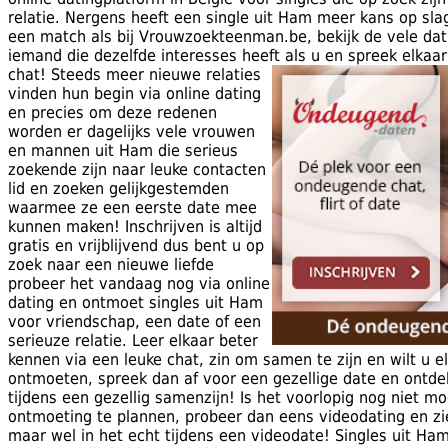
relatie. Nergens heeft een single uit Ham meer kans op sla
een match als bij Vrouwzoekteenman.be, bekijk de vele dat
iemand die dezelfde interesses heeft als u en spreek elkaar
chat!
Steeds meer nieuwe relaties
vinden hun begin via online dating
en precies om deze redenen
worden er dagelijks vele vrouwen
en mannen uit Ham die serieus
zoekende zijn naar leuke contacten
lid en zoeken gelijkgestemden
waarmee ze een eerste date mee
kunnen maken! Inschrijven is altijd
gratis en vrijblijvend dus bent u op
zoek naar een nieuwe liefde
probeer het vandaag nog via online
dating en ontmoet singles uit Ham
voor vriendschap, een date of een
serieuze relatie. Leer elkaar beter
kennen via een leuke chat, zin om samen te zijn en wilt u e
ontmoeten, spreek dan af voor een gezellige date en ontde
tijdens een gezellig samenzijn! Is het voorlopig nog niet m
ontmoeting te plannen, probeer dan eens videodating en zi
maar wel in het echt tijdens een videodate! Singles uit Ham 