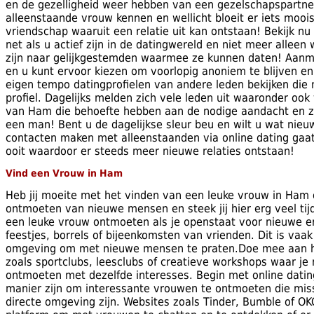
en de gezelligheid weer hebben van een gezelschapspartner
alleenstaande vrouw kennen en wellicht bloeit er iets mooi
vriendschap waaruit een relatie uit kan ontstaan! Bekijk nu
net als u actief zijn in de datingwereld en niet meer alleen 
zijn naar gelijkgestemden waarmee ze kunnen daten! Aanmel
en u kunt ervoor kiezen om voorlopig anoniem te blijven 
eigen tempo datingprofielen van andere leden bekijken die
profiel. Dagelijks melden zich vele leden uit waaronder ook
van Ham die behoefte hebben aan de nodige aandacht en z
een man! Bent u de dagelijkse sleur beu en wilt u wat nieu
contacten maken met alleenstaanden via online dating gaat
ooit waardoor er steeds meer nieuwe relaties ontstaan!
Vind een Vrouw in Ham
Heb jij moeite met het vinden van een leuke vrouw in Ham
ontmoeten van nieuwe mensen en steek jij hier erg veel tijd
een leuke vrouw ontmoeten als je openstaat voor nieuwe e
feestjes, borrels of bijeenkomsten van vrienden. Dit is va
omgeving om met nieuwe mensen te praten.Doe mee aan 
zoals sportclubs, leesclubs of creatieve workshops waar j
ontmoeten met dezelfde interesses. Begin met online datin
manier zijn om interessante vrouwen te ontmoeten die missc
directe omgeving zijn. Websites zoals Tinder, Bumble of O