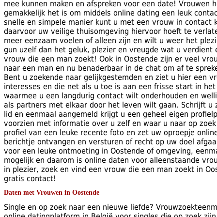
mee kunnen maken en afspreken voor een date! Vrouwen h
gemakkelijk het is om middels online dating een leuk conta
snelle en simpele manier kunt u met een vrouw in contact
daarvoor uw veilige thuisomgeving hiervoor hoeft te verlaten
meer eenzaam voelen of alleen zijn en wilt u weer het plezi
gun uzelf dan het geluk, plezier en vreugde wat u verdient 
vrouw die een man zoekt! Ook in Oostende zijn er veel vrou
naar een man en nu benaderbaar in de chat om af te spre
Bent u zoekende naar gelijkgestemden en ziet u hier een v
interesses en die net als u toe is aan een frisse start in het
waarmee u een langdurig contact wilt onderhouden en welli
als partners met elkaar door het leven wilt gaan. Schrijft u 
lid en eenmaal aangemeld krijgt u een geheel eigen profielp
voorzien met informatie over u zelf en waar u naar op zoek
profiel van een leuke recente foto en zet uw oproepje online
berichtje ontvangen en versturen of recht op uw doel afgaa
voor een leuke ontmoeting in Oostende of omgeving, eenmaal
mogelijk en daarom is online daten voor alleenstaande vro
in plezier, zoek en vind een vrouw die een man zoekt in O
gratis contact!
Daten met Vrouwen in Oostende
Single en op zoek naar een nieuwe liefde? Vrouwzoekteenm
online datingplatform in België voor singles die op zoek zij