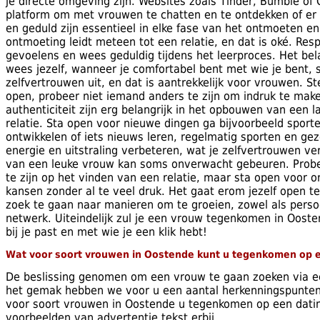
je directe omgeving zijn. Websites zoals Tinder, Bumble of
platform om met vrouwen te chatten en te ontdekken of er e
en geduld zijn essentieel in elke fase van het ontmoeten en
ontmoeting leidt meteen tot een relatie, en dat is oké. Re
gevoelens en wees geduldig tijdens het leerproces. Het belan
wees jezelf, wanneer je comfortabel bent met wie je bent, s
zelfvertrouwen uit, en dat is aantrekkelijk voor vrouwen. St
open, probeer niet iemand anders te zijn om indruk te maken
authenticiteit zijn erg belangrijk in het opbouwen van een 
relatie. Sta open voor nieuwe dingen ga bijvoorbeeld sport
ontwikkelen of iets nieuws leren, regelmatig sporten en ge
energie en uitstraling verbeteren, wat je zelfvertrouwen ve
van een leuke vrouw kan soms onverwacht gebeuren. Probee
te zijn op het vinden van een relatie, maar sta open voor 
kansen zonder al te veel druk. Het gaat erom jezelf open te 
zoek te gaan naar manieren om te groeien, zowel als persoo
netwerk. Uiteindelijk zul je een vrouw tegenkomen in Oost
bij je past en met wie je een klik hebt!
Wat voor soort vrouwen in Oostende kunt u tegenkomen op 
De beslissing genomen om een vrouw te gaan zoeken via ee
het gemak hebben we voor u een aantal herkenningspunte
voor soort vrouwen in Oostende u tegenkomen op een dati
voorbeelden van advertentie tekst erbij.