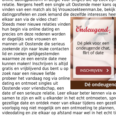
relatie. Nergens heeft een single uit Oostende meer kans op
vinden van een match als bij Vrouwzoekteenman.be, bekijk
datingprofielen en zoek iemand die dezelfde interesses heef
elkaar aan via de video chat!
Steeds meer nieuwe relaties vinden
hun begin via online dating en
precies om deze redenen worden
er dagelijks vele vrouwen en
mannen uit Oostende die serieus
zoekende zijn naar leuke contacten
lid en zoeken gelijkgestemden
waarmee ze een eerste date mee
kunnen maken! Inschrijven is altijd
gratis en vrijblijvend dus bent u op
zoek naar een nieuwe liefde
probeer het vandaag nog via online
dating en ontmoet singles uit
Oostende voor vriendschap, een
date of een serieuze relatie. Leer elkaar beter kennen via e
samen te zijn en wilt u elkander in het echt ontmoeten, sp
gezellige date en ontdek meer van elkaar tijdens een gezell
voorlopig nog niet mogelijk om een ontmoeting te plannen,
videodating en zie elkaar op afstand maar wel in het echt t