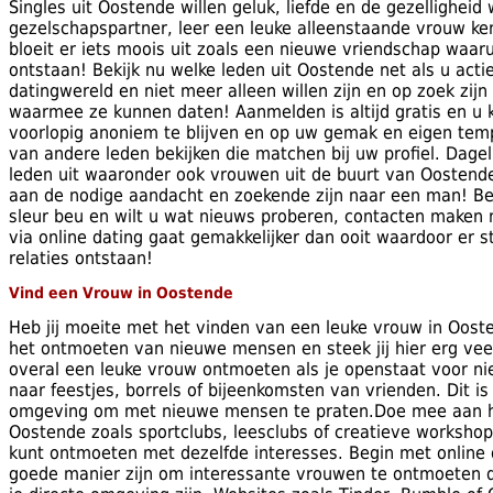
Singles uit Oostende willen geluk, liefde en de gezellighei
gezelschapspartner, leer een leuke alleenstaande vrouw ke
bloeit er iets moois uit zoals een nieuwe vriendschap waarui
ontstaan! Bekijk nu welke leden uit Oostende net als u actief
datingwereld en niet meer alleen willen zijn en op zoek zij
waarmee ze kunnen daten! Aanmelden is altijd gratis en u 
voorlopig anoniem te blijven en op uw gemak en eigen temp
van andere leden bekijken die matchen bij uw profiel. Dagel
leden uit waaronder ook vrouwen uit de buurt van Oostend
aan de nodige aandacht en zoekende zijn naar een man! Ben
sleur beu en wilt u wat nieuws proberen, contacten maken
via online dating gaat gemakkelijker dan ooit waardoor er
relaties ontstaan!
Vind een Vrouw in Oostende
Heb jij moeite met het vinden van een leuke vrouw in Oos
het ontmoeten van nieuwe mensen en steek jij hier erg veel 
overal een leuke vrouw ontmoeten als je openstaat voor n
naar feestjes, borrels of bijeenkomsten van vrienden. Dit 
omgeving om met nieuwe mensen te praten.Doe mee aan 
Oostende zoals sportclubs, leesclubs of creatieve worksho
kunt ontmoeten met dezelfde interesses. Begin met online d
goede manier zijn om interessante vrouwen te ontmoeten di