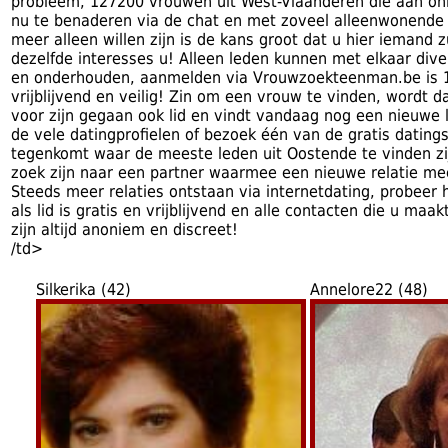
probleem, 127200 vrouwen uit West-Vlaanderen die aan onl
nu te benaderen via de chat en met zoveel alleenwonende 
meer alleen willen zijn is de kans groot dat u hier iemand 
dezelfde interesses u! Alleen leden kunnen met elkaar div
en onderhouden, aanmelden via Vrouwzoekteenman.be is 1
vrijblijvend en veilig! Zin om een vrouw te vinden, wordt da
voor zijn gegaan ook lid en vindt vandaag nog een nieuwe 
de vele datingprofielen of bezoek één van de gratis datings
tegenkomt waar de meeste leden uit Oostende te vinden zij
zoek zijn naar een partner waarmee een nieuwe relatie m
Steeds meer relaties ontstaan via internetdating, probeer h
als lid is gratis en vrijblijvend en alle contacten die u ma
zijn altijd anoniem en discreet!
/td>
Silkerika (42)
Annelore22 (48)