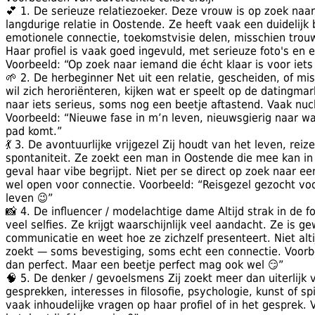
💕 1. De serieuze relatiezoeker. Deze vrouw is op zoek naar
langdurige relatie in Oostende. Ze heeft vaak een duidelijk 
emotionele connectie, toekomstvisie delen, misschien tro
Haar profiel is vaak goed ingevuld, met serieuze foto's en ee
Voorbeeld: “Op zoek naar iemand die écht klaar is voor iets
🌱 2. De herbeginner Net uit een relatie, gescheiden, of m
wil zich heroriënteren, kijken wat er speelt op de datingma
naar iets serieus, soms nog een beetje aftastend. Vaak nuch
Voorbeeld: “Nieuwe fase in m’n leven, nieuwsgierig naar wat
pad komt.”
💃 3. De avontuurlijke vrijgezel Zij houdt van het leven, reize
spontaniteit. Ze zoekt een man in Oostende die mee kan in 
geval haar vibe begrijpt. Niet per se direct op zoek naar ee
wel open voor connectie. Voorbeeld: “Reisgezel gezocht voo
leven 😉”
📸 4. De influencer / modelachtige dame Altijd strak in de fo
veel selfies. Ze krijgt waarschijnlijk veel aandacht. Ze is g
communicatie en weet hoe ze zichzelf presenteert. Niet altij
zoekt — soms bevestiging, soms echt een connectie. Voorbee
dan perfect. Maar een beetje perfect mag ook wel 😏”
🧠 5. De denker / gevoelsmens Zij zoekt meer dan uiterlijk
gesprekken, interesses in filosofie, psychologie, kunst of spir
vaak inhoudelijke vragen op haar profiel of in het gesprek.