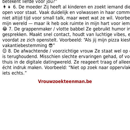
betekent liefde voor jou?”
👩‍👧 6. De moeder Zij heeft al kinderen en zoekt iemand die
open voor staat. Vaak duidelijk en volwassen in haar commu
niet altijd tijd voor small talk, maar weet wat ze wil. Voorbee
mijn wereld — maar ik heb ook ruimte in mijn hart voor iem
😂 7. De grappenmaker / vlotte babbel Ze gebruikt humor in 
gesprekken. Maakt snel contact, houdt van luchtige vibes, en 
voordat ze zich openstelt. Voorbeeld: “Als jij mijn pizza kies
vakantiebestemming 😎”
😌 8. De afwachtende / voorzichtige vrouw Ze staat wel op 
is terughoudend. Misschien slechte ervaringen gehad, of vo
thuis in de digitale datingwereld. Ze reageert traag of allee
écht indruk maken. Voorbeeld: “Niet op zoek naar oppervlakk
iets echts.”
Vrouwzoekteenman.be