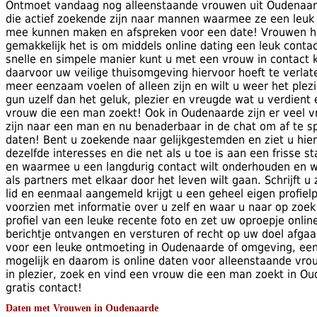
Ontmoet vandaag nog alleenstaande vrouwen uit Oudenaar
die actief zoekende zijn naar mannen waarmee ze een leuk 
mee kunnen maken en afspreken voor een date! Vrouwen h
gemakkelijk het is om middels online dating een leuk conta
snelle en simpele manier kunt u met een vrouw in contact
daarvoor uw veilige thuisomgeving hiervoor hoeft te verlaten
meer eenzaam voelen of alleen zijn en wilt u weer het plezi
gun uzelf dan het geluk, plezier en vreugde wat u verdient 
vrouw die een man zoekt! Ook in Oudenaarde zijn er veel 
zijn naar een man en nu benaderbaar in de chat om af te 
daten! Bent u zoekende naar gelijkgestemden en ziet u hi
dezelfde interesses en die net als u toe is aan een frisse st
en waarmee u een langdurig contact wilt onderhouden en we
als partners met elkaar door het leven wilt gaan. Schrijft u 
lid en eenmaal aangemeld krijgt u een geheel eigen profielp
voorzien met informatie over u zelf en waar u naar op zoek
profiel van een leuke recente foto en zet uw oproepje online
berichtje ontvangen en versturen of recht op uw doel afgaa
voor een leuke ontmoeting in Oudenaarde of omgeving, eenm
mogelijk en daarom is online daten voor alleenstaande vro
in plezier, zoek en vind een vrouw die een man zoekt in 
gratis contact!
Daten met Vrouwen in Oudenaarde