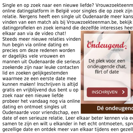
Single en op zoek naar een nieuwe liefde? Vrouwzoekteenm
online datingplatform in België voor singles die op zoek zij
relatie. Nergens heeft een single uit Oudenaarde meer kans
vinden van een match als bij Vrouwzoekteenman.be, bekijk
datingprofielen en zoek iemand die dezelfde interesses heef
elkaar aan via de video chat!
Steeds meer nieuwe relaties vinden
hun begin via online dating en
precies om deze redenen worden
er dagelijks vele vrouwen en
mannen uit Oudenaarde die serieus
zoekende zijn naar leuke contacten
lid en zoeken gelijkgestemden
waarmee ze een eerste date mee
kunnen maken! Inschrijven is altijd
gratis en vrijblijvend dus bent u op
zoek naar een nieuwe liefde
probeer het vandaag nog via online
dating en ontmoet singles uit
Oudenaarde voor vriendschap, een
date of een serieuze relatie. Leer elkaar beter kennen via e
samen te zijn en wilt u elkander in het echt ontmoeten, sp
gezellige date en ontdek meer van elkaar tijdens een gezell