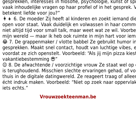
gesprekken, interesses in filosofie, psychologie, kunst of spir
vaak inhoudelijke vragen op haar profiel of in het gesprek.
betekent liefde voor jou?”
👩‍👧 6. De moeder Zij heeft al kinderen en zoekt iemand die
open voor staat. Vaak duidelijk en volwassen in haar commu
niet altijd tijd voor small talk, maar weet wat ze wil. Voorbee
mijn wereld — maar ik heb ook ruimte in mijn hart voor iem
😂 7. De grappenmaker / vlotte babbel Ze gebruikt humor in 
gesprekken. Maakt snel contact, houdt van luchtige vibes, en 
voordat ze zich openstelt. Voorbeeld: “Als jij mijn pizza kies
vakantiebestemming 😎”
😌 8. De afwachtende / voorzichtige vrouw Ze staat wel op 
is terughoudend. Misschien slechte ervaringen gehad, of vo
thuis in de digitale datingwereld. Ze reageert traag of allee
écht indruk maken. Voorbeeld: “Niet op zoek naar oppervlakk
iets echts.”
Vrouwzoekteenman.be