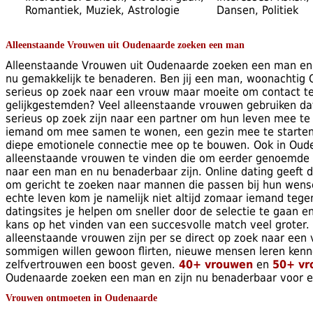
Romantiek, Muziek, Astrologie
Dansen, Politiek
Alleenstaande Vrouwen uit Oudenaarde zoeken een man
Alleenstaande Vrouwen uit Oudenaarde zoeken een man en z
nu gemakkelijk te benaderen. Ben jij een man, woonachtig
serieus op zoek naar een vrouw maar moeite om contact t
gelijkgestemden? Veel alleenstaande vrouwen gebruiken da
serieus op zoek zijn naar een partner om hun leven mee te
iemand om mee samen te wonen, een gezin mee te starten
diepe emotionele connectie mee op te bouwen. Ook in Oude
alleenstaande vrouwen te vinden die om eerder genoemde 
naar een man en nu benaderbaar zijn. Online dating geeft
om gericht te zoeken naar mannen die passen bij hun wens
echte leven kom je namelijk niet altijd zomaar iemand tegen d
datingsites je helpen om sneller door de selectie te gaan e
kans op het vinden van een succesvolle match veel groter. 
alleenstaande vrouwen zijn per se direct op zoek naar een v
sommigen willen gewoon flirten, nieuwe mensen leren kenn
zelfvertrouwen een boost geven.
40+ vrouwen
en
50+ vr
Oudenaarde zoeken een man en zijn nu benaderbaar voor 
Vrouwen ontmoeten in Oudenaarde