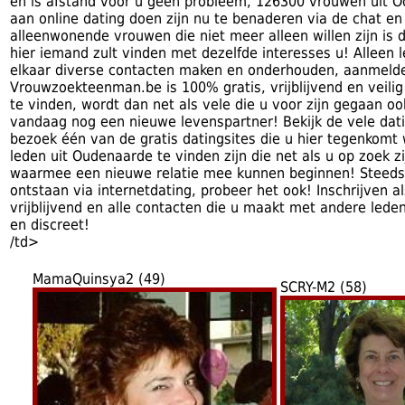
en is afstand voor u geen probleem, 126300 vrouwen uit O
aan online dating doen zijn nu te benaderen via de chat e
alleenwonende vrouwen die niet meer alleen willen zijn is 
hier iemand zult vinden met dezelfde interesses u! Alleen
elkaar diverse contacten maken en onderhouden, aanmeld
Vrouwzoekteenman.be is 100% gratis, vrijblijvend en veili
te vinden, wordt dan net als vele die u voor zijn gegaan ook
vandaag nog een nieuwe levenspartner! Bekijk de vele dati
bezoek één van de gratis datingsites die u hier tegenkom
leden uit Oudenaarde te vinden zijn die net als u op zoek z
waarmee een nieuwe relatie mee kunnen beginnen! Steeds 
ontstaan via internetdating, probeer het ook! Inschrijven als
vrijblijvend en alle contacten die u maakt met andere leden
en discreet!
/td>
MamaQuinsya2 (49)
SCRY-M2 (58)