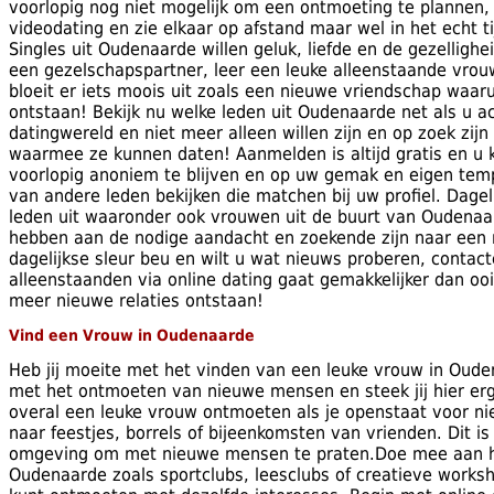
voorlopig nog niet mogelijk om een ontmoeting te plannen,
videodating en zie elkaar op afstand maar wel in het echt t
Singles uit Oudenaarde willen geluk, liefde en de gezelligh
een gezelschapspartner, leer een leuke alleenstaande vrou
bloeit er iets moois uit zoals een nieuwe vriendschap waarui
ontstaan! Bekijk nu welke leden uit Oudenaarde net als u act
datingwereld en niet meer alleen willen zijn en op zoek zij
waarmee ze kunnen daten! Aanmelden is altijd gratis en u 
voorlopig anoniem te blijven en op uw gemak en eigen temp
van andere leden bekijken die matchen bij uw profiel. Dagel
leden uit waaronder ook vrouwen uit de buurt van Oudenaa
hebben aan de nodige aandacht en zoekende zijn naar een
dagelijkse sleur beu en wilt u wat nieuws proberen, conta
alleenstaanden via online dating gaat gemakkelijker dan oo
meer nieuwe relaties ontstaan!
Vind een Vrouw in Oudenaarde
Heb jij moeite met het vinden van een leuke vrouw in Oud
met het ontmoeten van nieuwe mensen en steek jij hier erg v
overal een leuke vrouw ontmoeten als je openstaat voor n
naar feestjes, borrels of bijeenkomsten van vrienden. Dit 
omgeving om met nieuwe mensen te praten.Doe mee aan 
Oudenaarde zoals sportclubs, leesclubs of creatieve work