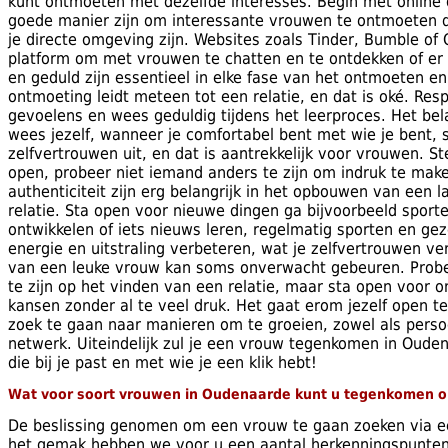
kunt ontmoeten met dezelfde interesses. Begin met online d
goede manier zijn om interessante vrouwen te ontmoeten di
je directe omgeving zijn. Websites zoals Tinder, Bumble of
platform om met vrouwen te chatten en te ontdekken of er e
en geduld zijn essentieel in elke fase van het ontmoeten en
ontmoeting leidt meteen tot een relatie, en dat is oké. Re
gevoelens en wees geduldig tijdens het leerproces. Het belan
wees jezelf, wanneer je comfortabel bent met wie je bent, s
zelfvertrouwen uit, en dat is aantrekkelijk voor vrouwen. St
open, probeer niet iemand anders te zijn om indruk te maken
authenticiteit zijn erg belangrijk in het opbouwen van een 
relatie. Sta open voor nieuwe dingen ga bijvoorbeeld sport
ontwikkelen of iets nieuws leren, regelmatig sporten en ge
energie en uitstraling verbeteren, wat je zelfvertrouwen ve
van een leuke vrouw kan soms onverwacht gebeuren. Probee
te zijn op het vinden van een relatie, maar sta open voor 
kansen zonder al te veel druk. Het gaat erom jezelf open te 
zoek te gaan naar manieren om te groeien, zowel als persoo
netwerk. Uiteindelijk zul je een vrouw tegenkomen in Oud
die bij je past en met wie je een klik hebt!
Wat voor soort vrouwen in Oudenaarde kunt u tegenkomen o
De beslissing genomen om een vrouw te gaan zoeken via ee
het gemak hebben we voor u een aantal herkenningspunte