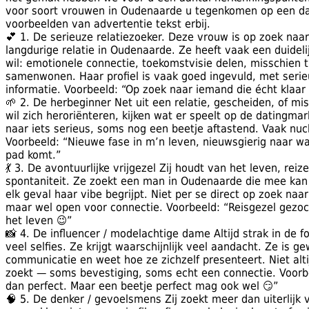
voor soort vrouwen in Oudenaarde u tegenkomen op een d
voorbeelden van advertentie tekst erbij.
💕 1. De serieuze relatiezoeker. Deze vrouw is op zoek naar
langdurige relatie in Oudenaarde. Ze heeft vaak een duideli
wil: emotionele connectie, toekomstvisie delen, misschien 
samenwonen. Haar profiel is vaak goed ingevuld, met serieu
informatie. Voorbeeld: “Op zoek naar iemand die écht klaar i
🌱 2. De herbeginner Net uit een relatie, gescheiden, of m
wil zich heroriënteren, kijken wat er speelt op de datingma
naar iets serieus, soms nog een beetje aftastend. Vaak nuch
Voorbeeld: “Nieuwe fase in m’n leven, nieuwsgierig naar wat
pad komt.”
💃 3. De avontuurlijke vrijgezel Zij houdt van het leven, reize
spontaniteit. Ze zoekt een man in Oudenaarde die mee kan 
elk geval haar vibe begrijpt. Niet per se direct op zoek naar
maar wel open voor connectie. Voorbeeld: “Reisgezel gezoch
het leven 😉”
📸 4. De influencer / modelachtige dame Altijd strak in de fo
veel selfies. Ze krijgt waarschijnlijk veel aandacht. Ze is g
communicatie en weet hoe ze zichzelf presenteert. Niet altij
zoekt — soms bevestiging, soms echt een connectie. Voorbee
dan perfect. Maar een beetje perfect mag ook wel 😏”
🧠 5. De denker / gevoelsmens Zij zoekt meer dan uiterlijk