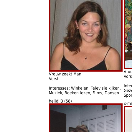
Vro
Vrouw zoekt Man
Vors
Vorst
Inte
Interesses: Winkelen, Televisie kijken,
Geze
Muziek, Boeken lezen, Films, Dansen
Spor
heiidii3 (58)
x-ma