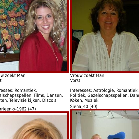
uw zoekt Man
Vrouw zoekt Man
t
Vorst
resses: Romantiek,
Interesses: Astrologie, Romantiek,
lschapsspellen, Films, Dansen,
Politiek, Gezelschapsspellen, Dan
ten, Televisie kijken, Disco's
Koken, Muziek
Sjena_40 (40)
rleen-x-1962 (47)