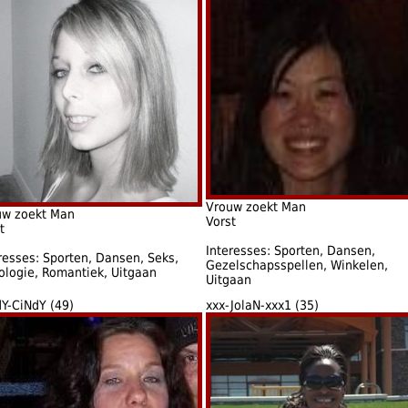
Vrouw zoekt Man
uw zoekt Man
Vorst
t
Interesses: Sporten, Dansen,
resses: Sporten, Dansen, Seks,
Gezelschapsspellen, Winkelen,
ologie, Romantiek, Uitgaan
Uitgaan
Y-CiNdY (49)
xxx-JolaN-xxx1 (35)