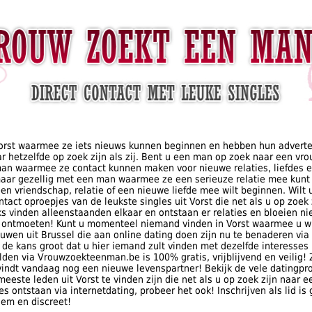
rst waarmee ze iets nieuws kunnen beginnen en hebben hun advertent
r hetzelfde op zoek zijn als zij. Bent u een man op zoek naar een vro
man waarmee ze contact kunnen maken voor nieuwe relaties, liefdes 
 maar gezellig met een man waarmee ze een serieuze relatie mee kun
en vriendschap, relatie of een nieuwe liefde mee wilt beginnen. Wilt
ontact oproepjes van de leukste singles uit Vorst die net als u op zoe
ks vinden alleenstaanden elkaar en ontstaan er relaties en bloeien ni
te ontmoeten! Kunt u momenteel niemand vinden in Vorst waarmee u wi
uwen uit Brussel die aan online dating doen zijn nu te benaderen vi
s de kans groot dat u hier iemand zult vinden met dezelfde interesses
n via Vrouwzoekteenman.be is 100% gratis, vrijblijvend en veilig! 
 vindt vandaag nog een nieuwe levenspartner! Bekijk de vele datingpro
meeste leden uit Vorst te vinden zijn die net als u op zoek zijn naar
ontstaan via internetdating, probeer het ook! Inschrijven als lid is g
iem en discreet!