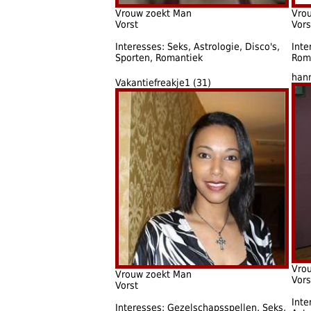
Vrouw zoekt Man
Vro
Vorst
Vors
Interesses: Seks, Astrologie, Disco's,
Inte
Sporten, Romantiek
Roma
hann
Vakantiefreakje1 (31)
Vro
Vrouw zoekt Man
Vors
Vorst
Inte
Interesses: Gezelschapsspellen, Seks,