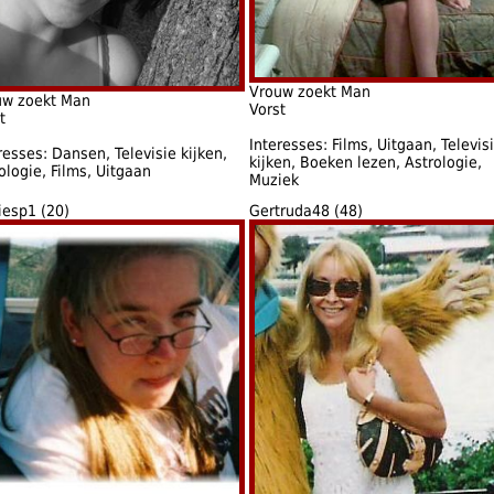
Vrouw zoekt Man
uw zoekt Man
Vorst
t
Interesses: Films, Uitgaan, Televis
resses: Dansen, Televisie kijken,
kijken, Boeken lezen, Astrologie,
ologie, Films, Uitgaan
Muziek
iesp1 (20)
Gertruda48 (48)