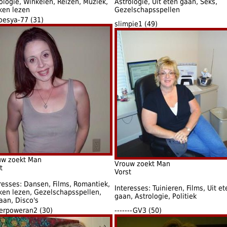
ologie, Winkelen, Reizen, Muziek,
Astrologie, Uit eten gaan, Seks,
ken lezen
Gezelschapsspellen
oesya-77 (31)
slimpie1 (49)
uw zoekt Man
Vrouw zoekt Man
t
Vorst
resses: Dansen, Films, Romantiek,
Interesses: Tuinieren, Films, Uit et
en lezen, Gezelschapsspellen,
gaan, Astrologie, Politiek
aan, Disco's
erpoweran2 (30)
-------GV3 (50)