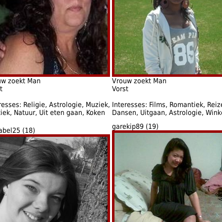
uw zoekt Man
Vrouw zoekt Man
t
Vorst
resses: Religie, Astrologie, Muziek,
Interesses: Films, Romantiek, Reiz
tiek, Natuur, Uit eten gaan, Koken
Dansen, Uitgaan, Astrologie, Wink
garekip89 (19)
abel25 (18)