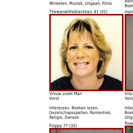
Astr
Winkelen, Muziek, Uitgaan, Films
Boe
Thewanwitheblackhair_41 (41)
mar
Vrouw zoekt Man
Vro
Vorst
Vors
Interesses: Boeken lezen,
Inte
Gezelschapsspellen, Romantiek,
Boek
Religie, Dansen
Uitg
flow
Floppy-77 (32)