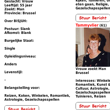
kijken, Tuinieren, Ui
Geslacht: Vrouw
eten gaan, Religie,
Leeftijd: 55 jaar
Gezelschapsspelle
Zoekt: Man
Provincie: Brussel
Over BISJUH:
Tammyvlier
(61)
Postuur: Slank
Afkomst: Blank
Burgelijke Staat:
Single
Opleidingsniveau:
Anders
Vrouw zoekt Man
Levenstijl:
Brussel
-
Interesses: Winkel
Romantiek, Kunst 
Belangstelling voor:
Cultuur, Astrologie,
Gezelschapsspellen
Reizen, Koken, Winkelen, Romantiek,
Tuinieren, Reizen
Astrologie, Gezelschapsspellen