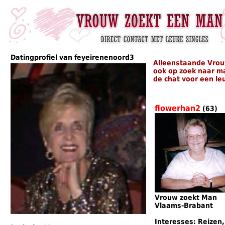
Datingprofiel van feyeirenenoord3
Alleenstaande Vrou
ook op zoek naar m
de chat voor een le
flowerhan2
(63)
Vrouw zoekt Man
Vlaams-Brabant
Interesses: Reizen,