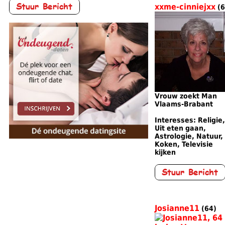
xxme-cinniejxx
(6
Vrouw zoekt Man
Vlaams-Brabant
Interesses: Religie,
Uit eten gaan,
Astrologie, Natuur,
Koken, Televisie
kijken
Josianne11
(64)