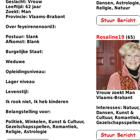
Geslacht: Vrouw
Dansen, Astrologie
Leeftijd: 62 jaar
Religie, Natuur
Zoekt: Man
Provincie: Vlaams-Brabant
Over feyeirenenoord3:
Postuur: Slank
Rosaline19
(65)
Afkomst: Blank
Burgelijke Staat:
Weduwe
Opleidingsniveau:
Lager niveau
Levenstijl:
Vrouw zoekt Man
Vlaams-Brabant
Ik rook niet, Ik heb kinderen
Interesses: Natuur,
Belangstelling voor:
Dansen, Kunst &
Cultuur, Romantiek
Politiek, Winkelen, Kunst & Cultuur,
Gezelschapsspelle
Gezelschapsspellen, Romantiek,
Religie, Astrologie